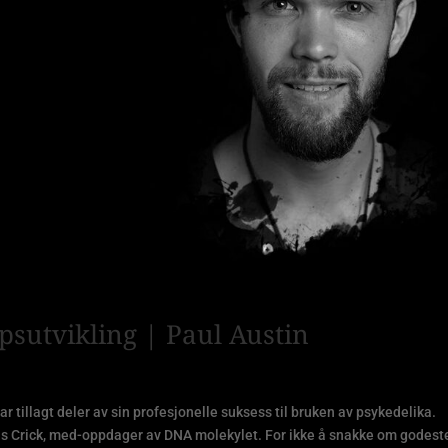
psutvikling | Paul Austin
 tillagt deler av sin profesjonelle suksess til bruken av psykedelika.
is Crick, med-oppdager av DNA molekylet. For ikke å snakke om godest